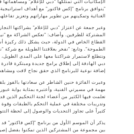
الإمكانيات التي تمتلكها "دبي للإعلام" ومساهماتها 
"يتوافق برنامج "إكس فاكتور" مع أهداف استراتيجية
الغنائية وتمكينهم من تطوير مهاراتهم وتعزيز تفاعلهم
وعبر جمعة عن اعتزاز "دبي للإعلام" بشراكتها التجار
المشتركة للطرفين. وأضاف: "تعكس الشراكة مع "ن
القطاع الخاص في الدولة، حيث يشكل ذلك ركيزة أس
الطموحة". وتابع: "نفخر بعلاقتنا الطويلة مع شركة "ن
ونتطلع لاستمرار شراكتنا معها على المدى الطويل،
دبي الهادفة إلى إطلاق برامج جديدة ومبتكرة قادرة
إضافة نوعية للبرنامج الذي حقق نجاح لافت ومشاهد
وعبرت الفائزة حنين الشاطر عن سعادتها بالفوز بلق
مهمة في مسيرتي الفنية، وأعتبره بمثابة بوابة عبو
تعلمت فيها الكثير من أعضاء لجنة التحكيم الذين قد
وتدريبات مختلفة في عملية التحكم بالطبقات وقوة ا
كثيراً على تجاوز التحديات والوصول إلى لحظة التت
يذكر أن الموسم الأول من برنامج "إكس فاكتور" قد
بين مجموعة من المشتركين الذين تمكنوا بفضل إصر