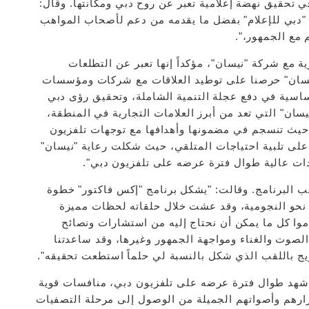
في تحقيق نهضة إعلامية تعبر عن روح دبي ومكانتها. وقال:
 "دبي للإعلام" بفضل ما يقدمه من دعم لأصحاب المواهب
 مع الجمهور،".
ية مع شركة "نيسان"، مؤكداً إنها تعبر عن التطلعات
يسان" حرصنا على توطيد العلاقات مع شركات ومؤسسات
اسية في دفع عجلة التنمية الشاملة، وتحقيق رؤى دبي
يسان" التي تعد من أبرز العلامات التجارية في المنطقة،
 حيث تنسجم في مضمونها وأهدافها مع توجهات تلفزيون
 على تلبية احتياجات المتلقي، حيث شكلت رعاية "نيسان"
ات عالية طوال فترة عرضه على تلفزيون دبي".
ب البرنامج. وقالت: "يشكل برنامج "إكس فاكتور" خطوة
ر نحو النجومية، وقد عشت خلال حلقاته لحظات مميزة
موا كل ما يمكن أن نحتاج إليه من استشارات ونصائح
لصوت والغناء ومواجهة الجمهور وغيرها، وقد ساعدتنا
ويج باللقب الذي شكل بالنسبة لي حلماً استطعت تحقيقه".
 شهد طوال فترة عرضه على تلفزيون دبي، منافسات قوية
ارهم وأصواتهم الجميلة من الوصول إلى مرحلة التصفيات