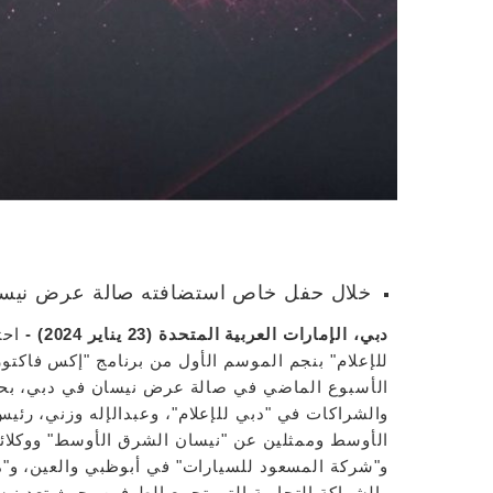
خلال حفل خاص استضافته صالة عرض نيس
دبي، الإمارات العربية المتحدة (23 يناير 2024) -
احت
للإعلام" بنجم الموسم الأول من برنامج "إكس فاكتو
الأسبوع الماضي في صالة عرض نيسان في دبي، بحضو
والشراكات في "دبي للإعلام"، وعبدالإله وزني، رئ
الأوسط وممثلين عن "نيسان الشرق الأوسط" ووكلائها
و"شركة المسعود للسيارات" في أبوظبي والعين، و"مج
والشراكة التجارية التي تجمع الطرفين، حيث تعد ني