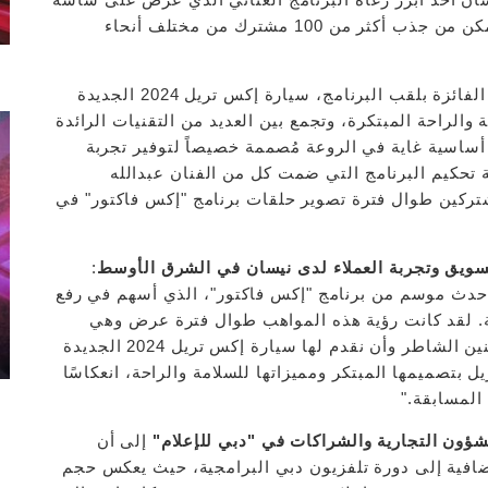
تلفزيون دبي، وامتد على مدار أكثر من 11 حلقة، وتمكن من جذب أكثر من 100 مشترك من مختلف أنحاء
ووسط أجواء مليئة بالحماس، تسلمت حنين الشاطر الفائزة بلقب البرنامج، سيارة إكس تريل 2024 الجديدة
مة والراحة المبتكرة، وتجمع بين العديد من التقنيات الرائدة
يق بوجود 7 مقاعد بتفاصيل أساسية غاية في الروعة مُصممة خصيصاً لتوفير تجربة
ة تحكيم البرنامج التي ضمت كل من الفنان عبدالله
مشتركين طوال فترة تصوير حلقات برنامج "إكس فاكتور" في
سويق وتجربة العملاء لدى نيسان في الشرق الأوسط
:
 أحدث موسم من برنامج "إكس فاكتور"، الذي أسهم في رفع
ة. لقد كانت رؤية هذه المواهب طوال فترة عرض وهي
تتحدى المألوف أمراً مبهجاً للغاية. ويشرفنا تكريم حنين الشاطر وأن نقدم لها سيارة إكس تريل 2024 الجديدة
يل بتصميمها المبتكر ومميزاتها للسلامة والراحة، انعكاسًا
 المسابقة."
لشؤون التجارية والشراكات في "دبي للإعلام"
إلى أن
ضافية إلى دورة تلفزيون دبي البرامجية، حيث يعكس حجم