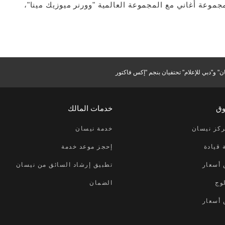
 مجموعة أغاني مع المجموعة العالمية "وورنر ميوزيك مينا"،
ن" و"دبي للإعلام" تحتفيان بنجم "إكس فاكتور
وق
خدمات المالك
كز نيسان
خدمة نيسان
 قيادة
إحجز موعد خدمة
أسعار
تطبيق إرشاد السائق من نيسان
وج
الضمان
أسعار