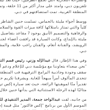
المنطقة العربية، تمت استضافتهم في دبي.
كلياً والتي تمتاز بامتلاكها كافة ميزات القوة والسلا
والرفاهية والتصميم الأن
مليئة بالإبداع، وكانت السيارة قد رافقت أعضاء لجن
الرويشد، والفنانة أنغام، والفنان راغب علامة، وال
دبي.
وفي هذا الإطار، قال
عبدالإله وزني، رئيس قسم الت
"نحن سعداء بتعاوننا مع مؤسّسة دبي للإعلام ودعم
سقف وجودة وجاذبية البرامج الترفيهية فب المنطق
تقديراً منّا لموهبتها الرائعة، حيث تعد سيارة إكس تر
مثاليًا لهذه الرحلة الاستثنائية التي بدأتها حنين خلال
من جانبه، لفت
عبدالواحد جمعة، المدير التنفيذي ل
الموسم الأول من برنامج "إكس فاكتور" مثل قيمة إ