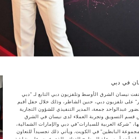
ان في دبي
فت نيسان الشرق الأوسط وتلفزيون دبي التابع لـ "دبي
ر" على تلفزيون دبي، حنين الشاطر، وذلك خلال حفل أقيم
ر عبدالواحد جمعة، المدير التنفيذي للشؤون التجارية
يس قسم التسويق وتجربة العملاء لدى نيسان في الشرق
، "شركة العربية للسيارات"في دبي والإمارات الشمالية،
موعة البابطين" في الكويت. ويأتي ذلك تجسيداً للتعاون
سان أحد أبرز رعاة البرنامج الغنائي الذي عرض على شاشة