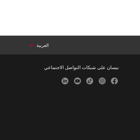
العربية
نيسان على شبكات التواصل الاجتماعي
linkedin
youtube
tiktok
instagram
facebook