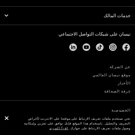
خدمات المالك
نيسان على شبكات التواصل الاجتماعي
linkedin
youtube
tiktok
instagram
facebook
عن الشركة
موقع نيسان العالمي
الأخبار
غرفة الصحافة
الخصوصية
الكوكيز
نحن نستخدم ملفات تعريف الارتباط على موقعنا على الانترنت لأغراض
التعريف والتحليل. باستخدام هذا الموقع فإنك توافق على تخزين وإمكانية
© Nissan 2026
وصول ملفات تعريف الارتباط على جهازك.
اقرأ المزيد