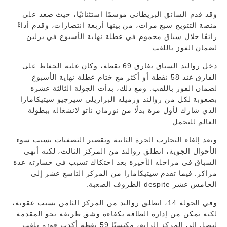
وقد قدم السائق البريطاني موسمًا استثنائيًا، حيث صعد على
منصة التتويج سبع مرات، من بينها أربعة انتصارات، وقدم أداءً
رائعًا خلال سباق محموم في عطلة نهاية الأسبوع في برلين
لضمان الفوز باللقب.
دخل روالند السباق بفارق 69 نقطة، وكان عليه الحفاظ على
الفارق عند 58 نقطة أو أكثر مع ختام عطلة نهاية الأسبوع
لضمان الفوز باللقب. ومع ذلك، بدأت الجولة الثالثة عشرة
بصعوبة لكل من روالند وزميله البرازيلي سيرجيو سيتيكامارا
الذي شارك لأول مرة بدلًا من نورمان ناتو لانشغاله ببطولة
العالم للتحمل.
وبعد إلغاء التجارب الحرة الثانية وتقصير التصفيات بسبب سوء
الأحوال الجوية، انطلق روالند من المركز الثالث، لكنه أنهى
السباق في مراحله الأخيرة بعد احتكاك تسبب في خسارته عدة
مراكز. فيما تقدم سيتيكامارا من المركز التاسع عشر إلى
الخامس عشر despite الظروف الصعبة.
وفي الجولة 14، انطلق روالند من المركز الثامن بسبب عقوبة،
لكنه تمكن من إدارة الطاقة بكفاءة وشق طريقه نحو المقدمة
ليصل إلى المركز الرابع، مكتسبًا 59 نقطة أكدت فوزه بلقب