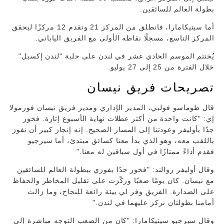
بطولة العالم للسائقين.
أما سيتيكامارا، فانطلق من المركز 21 وتقدم 12 مركزًا ليحقق
المركز التاسع، مسجلًا نقاطه الأولى مع الفريق الياباني.
يُختتم الموسم الحادي عشر في لندن على حلبة "لندن إكسيل"
خلال الفترة من 25 إلى 27 يوليو.
تصريحات فريق نيسان
قال طوماسو فولبي، المدير الإداري ومدير فريق نيسان فورمولا
إي: "كانت واحدة من أكثر عطلات نهاية الأسبوع إثارة. فخور
جدًا بأوليفر وعودتنا إلى المسار الصحيح. إنه إنجاز كبير أن نفوز
باللقب معه، وهو الذي بدأ معنا كسائق مبتدئ، أما سيرجيو
فقدم أداءً ممتازًا في أول سباقين له معنا."
وقال أوليفر روالند: "فخور جدًا بفوزي ببطولة العالم للسائقين
مع نيسان. كان يومًا صعبًا وركّزت على تقليل المخاطر والحفاظ
على الصدارة. الفريق وفر لي بيئة رائعة للنجاح، وما زالت
أمامنا بطولتان نركز عليهما في لندن."
وقال سيرجيو سيتيكامارا: "كان من الصعب التوجه مباشرة إلى