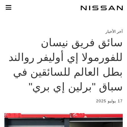
لعودة
لى
لمحتوى
لرئيسي
آخر الأخبار
سائق فريق نيسان
للفورمولا إي أوليفر روالند
بطل العالم للسائقين في
سباق "برلين إي بري"
17 يوليو 2025