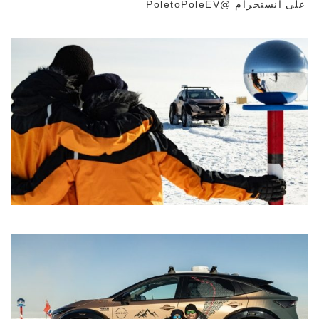
على
انستجرام @PoletoPoleEV