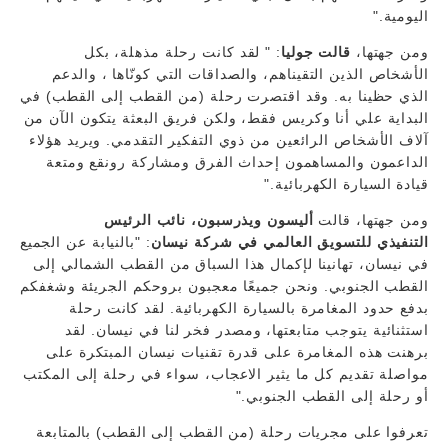
اليومية."
ومن جهتها،
قالت جوليا
: " لقد كانت رحلة مذهلة، بكل
الأشخاص الذين التقيناهم، والصداقات التي كونّاها ، والدعم
الذي حظينا به. وقد اقتصرت رحلة (من القطب إلى القطب) في
البداية علي أنا وكريس فقط، ولكن فريق البعثة يتكون الآن من
آلاف الأشخاص الرائعين من ذوي التفكير التقدمي. ويريد هؤلاء
الداعمون والمساهمون إحداث الفرق ومشاركة رونقع ومتعة
قيادة السيارة الكهربائية."
ومن جهتها، قالت
أليسون ويذرسبون، نائب الرئيس
التنفيذي للتسويق العالمي في شركة نيسان
: "بالنيابة عن الجميع
في نيسان، تهانينا لإكمال هذا السباق من القطب الشمالي إلى
القطب الجنوبي. ونحن جميعًا معجبون بروحكم الجريئة وشغفكم
بدفع حدود المغامرة بالسيارة الكهربائية. لقد كانت رحلة
استثنائية يتوجب متابعتها، ومصدر فخر لنا في نيسان. لقد
برهنت هذه المغامرة على قدرة تقنيات نيسان المبتكرة على
مواصلة تقديم كل ما يثير الاعجاب، سواء في رحلة إلى المكتب
أو رحلة إلى القطب الجنوبي."
تعرفوا على مجريات رحلة (من القطب إلى القطب) بالمتابعة