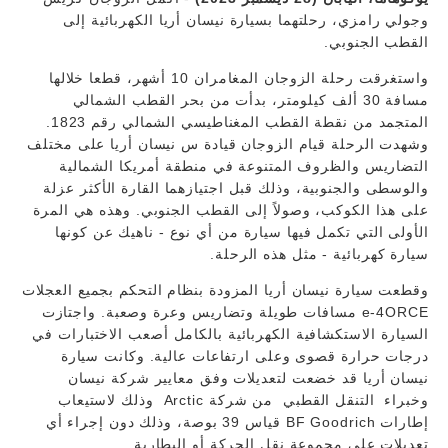
وجولي رامزي، رحلتهما بسيارة نيسان أريا الكهربائية إلى
القطب الجنوبي.
واستغرقت رحلة الزوجان المغامران 10 أشهر، قطعا خلالها
مسافة 30 ألف كيلومتر، بدأت من بحر القطب الشمالي
المتجمد من نقطة القطب المغناطيسي الشمالي رقم 1823.
وشهدت الرحلة قيام الزوجان قيادة س نيسان أريا على مختلف
التضاريس والظروف المتنوعة في منطقة أمريكا الشمالية
والوسطى والجنوبية، وذلك قبل اجتيازهما القارة الأكثر عزلة
على هذا الكوكب، وصولاً إلى القطب الجنوبي. وهذه هي المرة
الأولى التي تكمل فيها سيارة من أي نوع - ناهيك عن كونها
سيارة كهربائية - مثل هذه الرحلة.
وقطعت سيارة نيسان أريا المزودة بنظام التحكم بجميع العجلات
e-4ORCE مسافات طويلة وتضاريس وعرة وصعبة. واجتازت
السيارة الاستكشافية الكهربائية بالكامل أصعب الاختبارات في
درجات حرارة قصوى وعلى ارتفاعات عالية. وكانت سيارة
نيسان أريا قد خضعت لتعديلات وفق معايير شركة نيسان
وخبراء التنقل القطبي من شركة Arctic وذلك لاستيعاب
إطارات BF Goodrich قياس 39 بوصة، وذلك دون إجراء أي
تعديلات على مجموعة نقل الحركة أو البطارية.