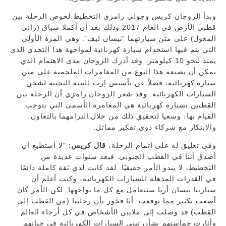
وبدأ الزوجان كريس وجولي رامزي التخطيط لخوض الرحلة بين
قطبي الأرض في العام 2017 وذلك بعد أن أكملا سباق (رالي
المغول) على متن سيارتهما "نيسان ليف". وهي المرة الأولى
التي يتم فيها استخدام سيارة كهربائية لمواجهة هذا التحدي الذي
يمتد لنحو 10 كيلومتر. وقد أدرك الزوجان مدى الاهتمام الذي
يمكن أن يصنعه هذا النوع من المغامرات الملحمية على متن
سيارة كهربائية، فضلاً عن تأسيس إرث للبنية التحتية لشحن
السيارات الكهربائية. وقد شعر الزوجان رامزي أن الرحلة بين
القطبين بسيارة كهربائية هي المغامرة الأسمى التي يتوجب
القيام بها، وسعيا لتحقيق ذلك من خلال التزامهما بالتعاون
والابتكار مع شركاء ذوي تفكير مماثل.
وفي تعليق له على اتمام الرحلة،
قال كريس
: "لا أستطيع أن
أصدق أننا في القطب الجنوبي. فبعد سنوات عديدة من
التخطيط، لا يبدو الأمر حقيقيًا. لقد كانت لدي ثقة كاملة دائمًا
في القدرات المذهلة للسيارات الكهربائية، وكنت أعلم أن
سيارتنا نيسان أريا ستتعامل مع كل ما يواجهها. لكن الأمر كان
أصعب بكثير مما توقعت. أنا فخور بأن رحلتنا (من القطب إلى
القطب) قد وصلت إلى ملايين الأشخاص في كل أرجاء العالم
وأثارت حماستهم بشأن تبني السيارات الكهربائية في حياتهم