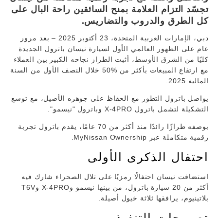
تجسّد التزام العلامة بمنح السائقين راحة البال على
كل الطرق والدروب والتضاريس.
دبي، الإمارات العربية المتحدة، 23 أكتوبر 2025 – بعد مرور
عام على الظهور العالمي الأول لسيارة نيسان باترول الجديدة
كليًا من الشرق الأوسط، أثبت الطراز نجاحه الكبير بين العملاء
مع ارتفاع المبيعات بأكثر من %50 خلال النصف الأول من السنة
المالية 2025.
يواصل باترول التطور مع الحفاظ على جوهره الأصيل، مع توسع
التشكيلة لتشمل باترول X-4PRO وباترول "نيسمو".
بوصفه طرازًا رائدًا منذ أكثر من 70 عامًا، يقدم باترول تجربة
رقمية متكاملة عبر MyNissan Ownership.
احتفال الذكرى الأولى
استضافت نيسان احتفالًا رمزيًا على تلال الصحراء شارك فيه
أكثر من 20 سيارة باترول، من بينها نيسمو وX-4PRO وT6V
بلاتينيوم، يرافقها ثلاثة خيول أصيلة.
تصريحات التنفيذيين