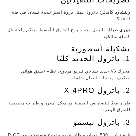
ريتشارد كاندلر:
باترول يمثل ذروة استراتيجية نيسان في فئة
الـSUV.
تييري صباغ:
باترول يجسد روح الشرق الأوسط ويقدّم راحة بال
كاملة لمالكيه.
تشكيلة أسطورية
1. باترول الجديد كليًا
محرك V6 جديد بشاحن تيربو مزدوج، نظام تعليق هوائي
متكيف، وتقنيات اتصال شاملة.
2. باترول X-4PRO
طراز معدّ للتضاريس الصعبة مع هيكل معزز وإطارات مخصصة
للطرق الوعرة.
3. باترول نيسمو
قوة تقارب 500 حصان ونظام تيربو مزدوج مستوحى من R-GT.