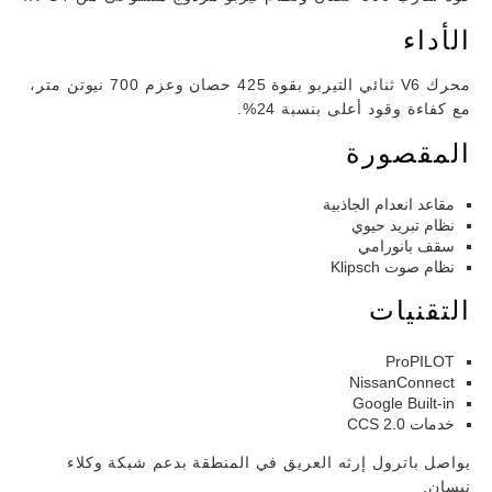
الأداء
محرك V6 ثنائي التيربو بقوة 425 حصان وعزم 700 نيوتن متر،
مع كفاءة وقود أعلى بنسبة 24%.
المقصورة
مقاعد انعدام الجاذبية
نظام تبريد حيوي
سقف بانورامي
نظام صوت Klipsch
التقنيات
ProPILOT
NissanConnect
Google Built-in
خدمات CCS 2.0
يواصل باترول إرثه العريق في المنطقة بدعم شبكة وكلاء
نيسان.