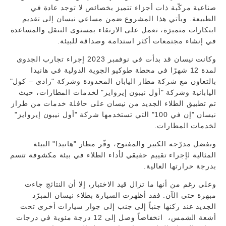
صناعية مركّبة ذات أجزاء تتميز بخصائص لا توجد عادة في
الطبيعة. ويأتي هذا المشروع ضمن مساعي نيسان إلى تقديم
ابتكارات متميزة، تعمل على الارتقاء بمستوى التنقل والمساعدة
في إنشاء مجتمعات أكثر استدامة وصداقة للبيئة.
وكانت نيسان قد بدأت في نوفمبر 2023 إجراء تجارب الجدوى
لمدة 12 شهرًا في محطة طوكيو الجوية الدولية في هانيدا
بالتعاون مع شركة مطار اليابان المحدودة وشركة "رادي – كول"
اليابانية وشركة "أول نيبون إيروايز" لخدمات المطارات، حيث
تم تطبيق الطلاء الجديد من نيسان على حافلة خدمات من طراز
نيسان "إن في 100" التي تستخدمها شركة "أول نيبون إيروايز"
لخدمات المطارات.
وبفضل مدرّجه الكبير والمفتوح، وفّر مطار "هانيدا" البيئة
المثالية لإجراء تقييم حقيقي لأداء الطلاء في بيئة مكشوفة تتسم
بدرجة حرارتها العالية.
وعلى رغم من أنها ما تزال قيد الاختبار، إلا أن النتائج جاءت
مبهرة حتى الآن. فقد أظهرت السيارة بطلاء نيسان المبرّد
الجديد عند ركنها جنباً إلى جنب إلى جوار سيارات أخرى تحت
أشعة الشمس، انخفاضاً وصل إلى 12 درجة مئوية في درجات