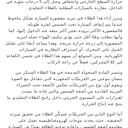
حرارة السطح الخارجي وانخفاض وصل إلى 5 درجات مئوية في
الداخل، مقارنة بالسيارات المطلية بالطلاء التقليدي.
ويبرز أداء هذا الطلاء في تبريد مقصورة السيارة بشكل ملحوظ
عندما يتم إيقاف السيارة تحت الشمس لفترة طويلة.
فالمقصورة الأكثر برودة تعتبر أكثر متعة عند الدخول إليها، كما
وأنها تتطلب وقتًا أقل حتى يؤدي مكيف الهواء عمله لتبريد
المقصورة إلى درجة حرارة مريحة. وهذا يساعد أيضًا على تقليل
الحمل على المحرك، أو استنزاف البطارية في السيارات
الكهربائية. ومن المتوقع أن يسهم هذا الطلاء في تحسن الكفاءة
في كلا المحركين، فضلاً عن راحة الركاب.
وتتميز المادة المتحولة المدمجة في هذا الطلاء المبتكر من
نيسان بنوعين من الجزيئيّات المجهرية التي تتفاعل مع الضوء.
ويقوم أول نوع من الجزيئيّات بعكس الأشعة تحت الحمراء
القريبة القادمة من أشعة الشمس والتي عادة ما تسبب
اهتزازات على المستوى الجزيئي داخل راتنج الطلاء التقليدي ما
ينتج عنه إنتاج الحرارة.
أما النوع الثاني من الجزيئيّات فيمكّن الطلاء من تحقيق ميزته
الحقيقية، حيث يحدث موجات كهرومغناطيسية تعمل على
مقاومة أشعة الشمس، وإعادة توجيه الطاقة بعيدًا عن السيارة