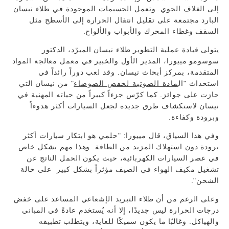
إلى الغلاف الجوي. وتعمل الجسيمات الموجودة في طلاء نيسان
البارد مجتمعة على تقليل انتقال الحرارة إلى الأسطح مثل
السقف وغطاء المحرك والأبواب والألواح.
يتولى قيادة عملية التطوير طلاء نيسان المبرّد، الدكتور
سوسومو مييورا، المدير الأول والخبير في معمل معالجة المواد
المتقدمة، بمركز أبحاث نيسان. وقد لعب دوراً رائداً في
استحداث "ال
مادة الصوتية لخفض الضوضاء
" من نيسان التي
حازت على جوائز. كما كرّس جزءاً كبيراً من حياته المهنية في
نيسان لاستكشاف طرق جديدة لجعل السيارات أكثر هدوءاً
وبرودة وكفاءة.
وفي هذا السياق، قال مييورا: "حلمي هو ابتكار سيارات أكثر
برودة دون استهلاك المزيد من الطاقة. وهذا مهم بشكل خاص
في عصر السيارات الكهربائية، حيث يكون الحمل الناتج عن
تشغيل مكيف الهواء في الصيف مؤثراً بشكل كبير على حالة
الشحن".
وعلى الرغم من أن طلاء التبريد الإشعاعي المساعد على خفض
درجات الحرارة ليس جديدًا، إلا أنه يُستخدم عادةً في المباني
والهياكل. وغالبًا ما يكون سميكًا للغاية، ويتطلب تطبيقه