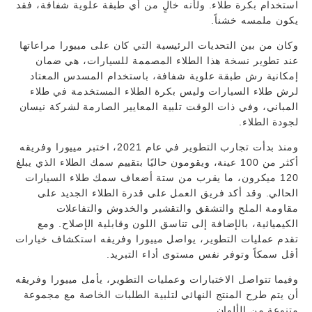
استخدام بكرة طلاء. ولأنه خالٍ من أي طبقة علوية شفافة، فقد
يكون ملمسه خشناً.
وكان من بين التحديات الرئيسية التي كان على مييورا مراعاتها
عند تطوير نسخة هذا الطلاء المصممة للسيارات، هي ضمان
إمكانية رش طبقة علوية شفافة، باستخدام المسدس المعتاد
لرش طلاء السيارات وليس بكرة الطلاء المستخدمة في طلاء
المباني، وفي ذات الوقت تلبية المعايير الصارمة لشركة نيسان
لجودة الطلاء.
ومنذ بدأت تجارب التطوير في عام 2021، اختبر مييورا وفريقه
أكثر من 100 عينة، ويقومون حاليًا بتقييم سمك الطلاء الذي يبلغ
120 ميكرون، ما يقرب من ستة أضعاف سمك طلاء السيارات
الحالي. وقد أكد فريق العمل على قدرة الطلاء الجديد على
مقاومة الملح والتشقق والتقشير والخدوش والتفاعلات
الكيميائية، بالإضافة إلى تناسق اللون وقابلية الإصلاح. ومع
تقدم عمليات التطوير، يواصل مييورا وفريقه استكشاف خيارات
أقل سمكاً وتوفر نفس مستوى أداء التبريد.
وفيما تتواصل الاختبارات وعمليات التطوير، يأمل مييورا وفريقه
أن يتم طرح المنتج النهائي لتلبية الطلبات الخاصة مع مجموعة
متنوعة من الألوان.