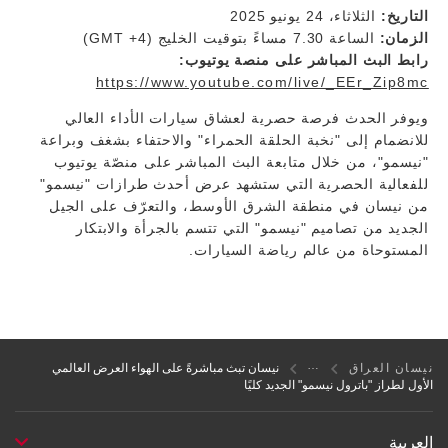
التاريخ:
الثلاثاء، 24 يونيو 2025
الزمان:
الساعة 7.30 مساءً بتوقيت الخليج (GMT +4)
رابط البث المباشر على منصة يوتيوب:
https://www.youtube.com/live/_EEr_Zip8mc
ويوفر الحدث فرصة حصرية لعشاق سيارات الأداء العالي
للانضمام إلى "نخبة الحلقة الحمراء" والاحتفاء بشغف وبراعة
"نيسمو"، من خلال متابعة البث المباشر على منصّة يوتيوب
للفعالية الحصرية التي ستشهد عرض أحدث طرازات "نيسمو"
من نيسان في منطقة الشرق الأوسط، والتعرّف على الجيل
الجديد من تصاميم "نيسمو" التي تتسم بالجرأة والابتكار
المستوحاة من عالم رياضة السيارات.
نيسان العراق
نيسان تبث مباشرةً على الهواء العرض العالمي
الأول لطراز "باترول نيسمو" الجديد كليًا
العربية