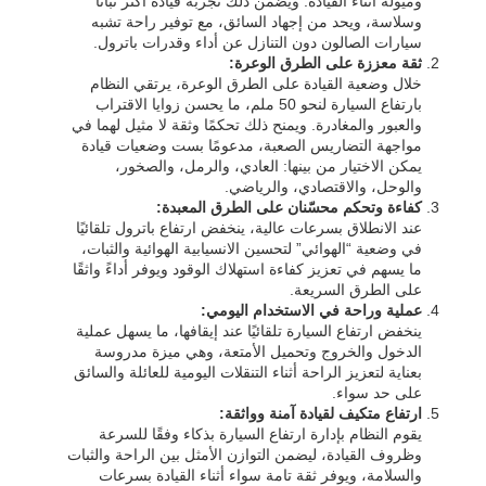
وميوله أثناء القيادة. ويضمن ذلك تجربة قيادة أكثر ثباتًا
وسلاسة، ويحد من إجهاد السائق، مع توفير راحة تشبه
سيارات الصالون دون التنازل عن أداء وقدرات باترول.
ثقة معززة على الطرق الوعرة:
خلال وضعية القيادة على الطرق الوعرة، يرتقي النظام
بارتفاع السيارة لنحو 50 ملم، ما يحسن زوايا الاقتراب
والعبور والمغادرة. ويمنح ذلك تحكمًا وثقة لا مثيل لهما في
مواجهة التضاريس الصعبة، مدعومًا بست وضعيات قيادة
يمكن الاختيار من بينها: العادي، والرمل، والصخور،
والوحل، والاقتصادي، والرياضي.
كفاءة وتحكم محسّنان على الطرق المعبدة:
عند الانطلاق بسرعات عالية، ينخفض ارتفاع باترول تلقائيًا
في وضعية “الهوائي” لتحسين الانسيابية الهوائية والثبات،
ما يسهم في تعزيز كفاءة استهلاك الوقود ويوفر أداءً واثقًا
على الطرق السريعة.
عملية وراحة في الاستخدام اليومي:
ينخفض ارتفاع السيارة تلقائيًا عند إيقافها، ما يسهل عملية
الدخول والخروج وتحميل الأمتعة، وهي ميزة مدروسة
بعناية لتعزيز الراحة أثناء التنقلات اليومية للعائلة والسائق
على حد سواء.
ارتفاع متكيف لقيادة آمنة وواثقة:
يقوم النظام بإدارة ارتفاع السيارة بذكاء وفقًا للسرعة
وظروف القيادة، ليضمن التوازن الأمثل بين الراحة والثبات
والسلامة، ويوفر ثقة تامة سواء أثناء القيادة بسرعات