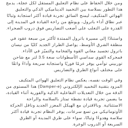
ومن خلال الحفاظ على نظام التعليق المستقل لكل عجلة، يدمج
هذا التطور بسلاسة بين التخميد الديناميكي الذكي والتعليق
الهوائي المتكيف، ليمنح السائق تجربة قيادة أكثر استجابة وثباتًا
عبر نطاق أداء باترول، ويوسّع من راحة القيادة في المدينة إلى
القدرة على التغلب على أصعب التضاريس فوق دروب الصحراء.
واستنادًا إلى مسيرة باترول الممتدة لأكثر من سبعة عقود في
منطقة الشرق الأوسط، يواصل الطراز الجديد كليًا من نيسان
باترول تجسيد معاني القوة والفخامة والتميّز في الأداء.
فمحركه القوي سداسي الأسطوانات سعة 3.5 لتر مع شاحن
توربيني توأمي يوفر عزمًا فوريًا واستجابة سريعة وأداءً واثقًا
على مختلف أنواع الطرق والتضاريس.
وفي الوقت نفسه، يعكس نظام التعليق الهوائي المتكيف
المزود بتقنية التخميد الإلكتروني (Damper-e) هذا المستوى من
الدقة من خلال التعديلات التفاعلية الذكية والفورية أثناء القيادة،
ما يضمن تجربة قيادة نشطة تمتاز بالسلاسة والراحة
الاستثنائية. وبالاقتران مع الهيكل المعزز الجديد وناقل الحركة
الأوتوماتيكي من تسع سرعات، يوفر النظام تجربة قيادة أكثر
سلاسة وهدوءًا وثباتًا، سواء على طرق المدينة أو الطرق
السريعة أو الدروب الوعرة.