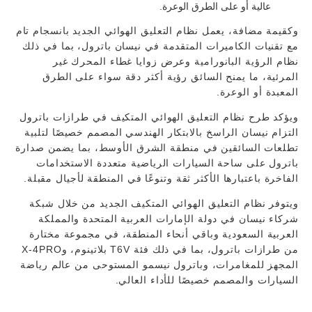
عالية أو على الطرق الوعرة.
وكقيمة مضافة، يعمل نظام التعليق الهوائي الجديد بانسجام تام
مع تقنيات الكاميرات المتقدمة في نيسان باترول، بما في ذلك
نظام الرؤية البانورامية وعرض زوايا غطاء المحرك غير
المرئية، ما يمنح السائق رؤية أكثر دقة سواء على الطرق
المعبدة أو الوعرة.
ويؤكد طرح نظام التعليق الهوائي المتكيف في طرازات باترول
التزام نيسان الراسخ بالابتكار الهندسي المصمم خصيصًا لتلبية
تطلعات السائقين في منطقة الشرق الأوسط، بما يضمن صدارة
باترول على ساحة السيارات الرياضية متعددة الاستخدامات
الفاخرة باعتبارها الأكثر ثقة وتنوعًا في المنطقة لأجيال مقبلة.
ويتوفر نظام التعليق الهوائي المتكيف الجديد من خلال شبكة
شركاء نيسان في دولة الإمارات العربية المتحدة والمملكة
العربية السعودية وباقي أنحاء المنطقة، في مجموعة مختارة
من طرازات باترول، بما في ذلك فئة T6V بلاتينوم، وX-4PRO
المجهز للمغامرات، وباترول نيسمو المستوحى من عالم رياضة
السيارات والمصمم خصيصًا للأداء العالي.