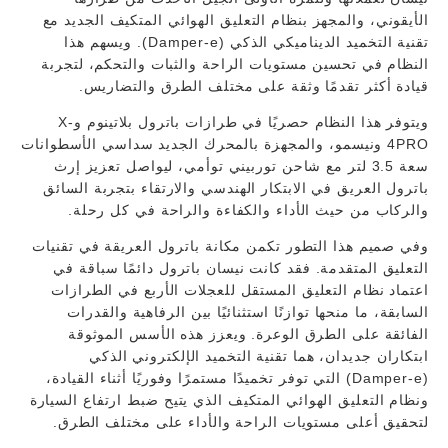
الأيقوني، والمجهز بنظام التعليق الهوائي المتكيف الجديد مع
تقنية التخميد الديناميكي الذكي (Damper-e). ويسهم هذا
النظام في تحسين مستويات الراحة والثبات والتحكم، لتجربة
قيادة أكثر تقدمًا وثقة على مختلف الطرق والتضاريس.
ويتوفر هذا النظام حصريًا في طرازات باترول بلاتينوم وX-
4PRO ونيسمو، والمجهزة بالمحرك الجديد سداسي الأسطوانات
سعة 3.5 لتر مع شاحن توربيني توأمي، ليواصل تعزيز إرث
باترول العريق في الابتكار الهندسي والارتقاء بتجربة السائق
والركاب من حيث الأداء والكفاءة والراحة في كل رحلة.
وفي صميم هذا التطور تكمن مكانة باترول العريقة في تقنيات
التعليق المتقدمة. فقد كانت نيسان باترول دائمًا سباقة في
اعتماد نظام التعليق المستقل للعجلات الأربع في الطرازات
السابقة، ما منحها توازنًا استثنائيًا بين الرفاهية والقدرات
الفائقة على الطرق الوعرة. ويعزز هذه الأسس الموثوقة
ابتكاران جديدان، هما تقنية التخميد الإلكتروني الذكي
(Damper-e) التي توفر تخميدًا مستمرًا وفوريًا أثناء القيادة،
ونظام التعليق الهوائي المتكيف الذي يتيح ضبط ارتفاع السيارة
لتحقيق أعلى مستويات الراحة والأداء على مختلف الطرق.