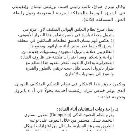
وقال تييري صباغ، نائب رئيس قسم، ورئيس نيسان وإنفينيتي
في الشرق الأوسط والمملكة العربية السعودية ودول رابطة
الدول المستقلة (CIS):
يمثل طرح نظام التعليق الهوائي المتكيف لأول مرة في
باترول محطة بارزة في مسيرة تطور هذا الطراز الأيقوني،
إذ يعكس فهم نيسان العميق لتطلعات السائقين في منطقة
الشرق الأوسط فيما يخص أداء سياراتهم. ويجمع هذا
النظام بين صلابة باترول المعهودة ومستويات جديدة من
الراحة والتحكم. وبعد اختبارات مكثفة في ظروف القيادة
الصحراوية وداخل المدينة، نفخر بتقديم هذا النظام مع
طراز باترول الجديد كليًا، حيث نرتقي بالتطور والقدرة
والتنوع إلى مستويات لا تُقارن.
ويكمن جوهر هذا الابتكار في نظام التحكم المتكيف الفوري،
الذي يوفر خمس مزايا رئيسية أحدثت تحولًا في أداء باترول
وتجربة قيادته:
راحة وثبات استثنائيان أثناء القيادة:
يقوم نظام التخميد الذكي (Damper-e) بتعديل مستوى
التخميد بشكل مستمر من خلال التعرف على نوعية
الطريق وسرعة السيارة، ما يقلل من اهتزازات الهيكل