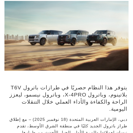
يتوفر هذا النظام حصريًا في طرازات باترول T6V
بلاتينوم، وباترول X-4PRO، وباترول نيسمو، ليعزز
الراحة والكفاءة والأداء العملي خلال التنقلات
اليومية.
دبي، الإمارات العربية المتحدة (18 نوفمبر 2025) – مع إطلاق
طراز باترول الجديد كليًا في منطقة الشرق الأوسط، تقدم
نيسان لعملائها وللمرة الأولى الجيل الأحدث من طرازها