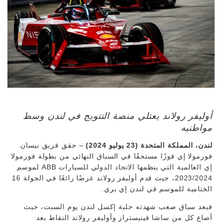
أوليفر رولاند يعتلي منصة التتويج في لندن وسط
مواطنيه
لندن، المملكة المتحدة (23 يوليو 2024)
– حقق فريق نيسان
فورمولا إي فوزًا مستحقًا في السباق النهائي من بطولة فورمولا
إي العالمية التي ينظمها الاتحاد الدولي للسيارات ABB لموسم
2023/2024، حيث قدم أوليفر رولاند عرضًا رائعًا في الجولة 16
الختامية للموسم في لندن إي بري.
فبعد سباق صعب شهدته حلبة إكسل لندن يوم السبت، حيث
أضاع كل من ساشا فينيستراز وأوليفر رولاند النقاط بعد