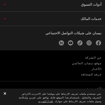
أدوات التسوق
خدمات المالك
نيسان على شبكات التواصل الاجتماعي
linkedin
youtube
tiktok
instagram
facebook
عن الشركة
موقع نيسان العالمي
الأخبار
غرفة الصحافة
الخصوصية
الكوكيز
نحن نستخدم ملفات تعريف الارتباط على موقعنا على الانترنت لأغراض
التعريف والتحليل. باستخدام هذا الموقع فإنك توافق على تخزين وإمكانية
© Nissan 2026
وصول ملفات تعريف الارتباط على جهازك.
اقرأ المزيد