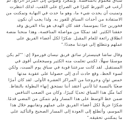
سباق محموم بالمنافسة. وبمجرد وصولي إلى المركز الرابع، لم
أرغب في التورط كثيرًا في الصراع على اللقب، لذلك انتظرت
وتمنيت أن يحدث شيء ما، وهو ما حدث في النهاية وتمكنت من
الاستفادة من أحداث السباق للفوز به. ولذا يجب أن نكون
فخورين جدًا بموسمنا، فقد كان الهدف هو بناء الفريق وقد
حققنا الكثير. لقد تمكنّا من مواصلة المنافسة، وهذا منحنا منصة
انطلاق رائعة للعام المقبل. شكرًا لكل أعضاء الفريق على
عملهم ونتطلع إلى عودتنا مجددًا."
وقال ساشا فينيستراز سائق فريق نيسان فورمولا إي: ""لم يكن
موسمًا سهلًا، لكنني تعلمت منه الكثير وسيجعلني أقوى في
المستقبل. لقد كانت سرعتنا قوية في سباق يوم السبت، ولكن
لسوء الحظ، وقع حادث أدى إلى حصولنا على عقوبة مدتها
خمس ثوانٍ وخروجنا من المراكز العشرة الأولى. لقد كان أمرًا
صعبًا بالنسبة لنا لأنني أعتقد أننا نستحق إنهاء البطولة بالنقاط.
كما مثّل هذا السباق تحديًا كبيرًا، وكان من الصعب التنافس
ضمن خط الوسط على هذا المسار ولم نتمكن من المضي قدمًا.
شكرًا جزيلًا لكل أعضاء الفريق على عملهم وتفانيهم خلال هذا
الموسم، وأتطلع إلى العودة إلى المسار الصحيح والتأكيد على
ما يمكنني تحقيقه."