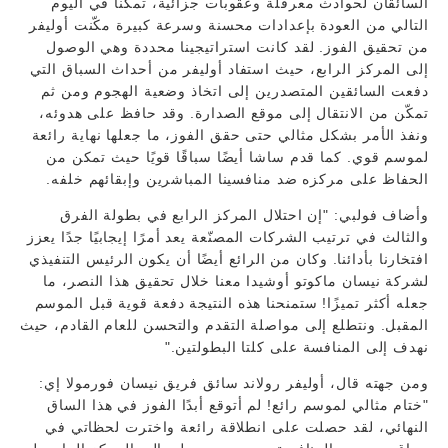
السائقان لحوادث معرقلة وعقوبات جزائية، تمكنا في اليوم
التالي من العودة بإعدادات محسنة وسرعة كبيرة مكّنت أوليفر
من تحقيق الفوز. لقد كانت استراتيجينا محددة وهي الوصول
إلى المركز الرابع، حيث استفاد أوليفر من أحداث السباق التي
دفعت السائقين المتصدرين إلى اتخاذ وضعية الهجوم ومن ثم
تمكّن من الانتقال إلى موقع الصدارة. وقد حافظ على هدوئه،
ونفذ الأمر بشكل مثالي حتى حقق الفوز، ما جعلها نهاية رائعة
لموسم قوي. كما قدم ساشا أيضًا سباقًا قويًا حيث تمكن من
الحفاظ على مركزه ضد منافسينا المباشرين وإبقائهم خلفه.
وأضاف فولبي: "إن احتلال المركز الرابع في بطولة الفرق
والثالث في ترتيب الشركات المصنّعة يعد أمرًا إيجابيًا جدًا يعزز
افتخارنا بأدائنا. وكان من الرائع أيضًا أن يكون الرئيس التنفيذي
لشركة نيسان ماكوتو أوشيدا معنا خلال تحقيق هذا النصر، ما
جعله أكثر تميزًا! ستمنحنا هذه النتيجة دفعة قوية قبل الموسم
المقبل. ونتطلع إلى مواصلة التقدم والتحسن للعام القادم، حيث
نهدف إلى المنافسة على كلتا البطولتين."
ومن جهته قال، أوليفر رولاند سائق فريق نيسان فورمولا إي:
"ختام مثالي لموسم رائع! لم أتوقع أبدًا الفوز في هذا الساق
النهائي، لقد حصلت على انطلاقة رائعة واخترت لحظاتي في