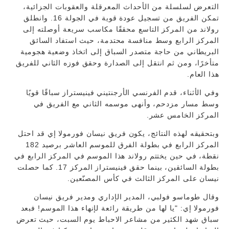
التعرض لسلسلة من الأحداث المعرقلة والعقوبات الجزائية،
تمكن الفريق من تسجيل عودة قوية في الجولة 16. وانطلق
رولاند من المركز التاسع محققًا مكاسب سريعة أوصلته إلى
المركز الرابع وسط منافسة محتدمة، حيث استفاد السائق
البريطاني من حاجة متصدر السباق إلى اتخاذ وضعية هجومية
متأخرًا، ومن ثم انتقل إلى الصدارة وحقق فوزه الثاني للفريق
هذا العام.
وفي الأثناء، قدم الفرنسي الأرجنتيني فينيستراز سباقًا قويًا
وسط مسار مزدحم، وأنهى موسمه الثاني مع الفريق في
المركز الخامس عشر.
وبتحقيقه لهذه النتائج، يكون فريق نيسان فورمولا إي قد احتل
المركز الرابع في بطولة الفرق للموسم العاشر برصيد 182
نقطة، في حين يختتم رولاند هذا الموسم في المركز الرابع في
بطولة السائقين، بينما حقق فينيستراز المركز 17. كما حصلت
نيسان على المركز الثالث في كأس المصنّعين.
وقال طوماسو فولبي، المدير الإداري ومدير فريق نيسان
فورمولا إي: "يا لها من طريقة رائعة لإنهاء هذا الموسم! فبعد
سباق شهد الكثير من مشاعر الاحباط يوم السبت، حيث تعرض