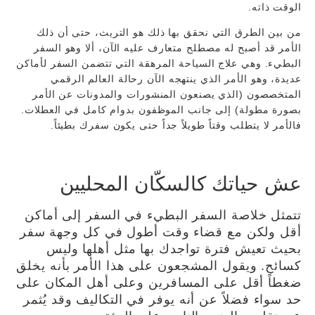
الوقت ذاته.
من بين الطرق التي نحقق بها ذلك هو التريث، حتى أن ذلك
الأمر قد أصبح له مصطلح متعارف عليه الآن، ألا وهو السفر
البطيء. وهي علاج السياحة المرهقة التي تتضمن السفر لأماكن
عديدة، وهو الأمر الذي ينتهجه الآن رحالة العالم الرقمي
المتخصصون (الذي يصنعون المنشورات والمدونات عن الأمر
بصورة مطولة) إلى جانب الموظفون بدوام كامل في العطلات.
فالأمر لا يتطلب وقتاً طويلاً جداً حتى يكون سفرك بطيئاً.
عش حياتك كالسكّان المحليين
تتمثل خلاصة السفر البطيء في السفر إلى أماكن
أقل ولكن مع قضاء وقت أطول في كل وجهة سفر
بحيث تعيش فترة تواجدك بها مثل أهلها وليس
كسائح. ويقول المشجعون على هذا الأمر بأنه يخلق
ضغطاً أقل على المسافرين وعلى أهل المكان على
حد سواء فضلاً عن أنه يوفر في التكاليف وقد يُثمر