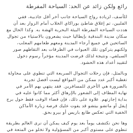
رائع ولكن زائد عن الحد: السياحة المفرطة
للأسف، لزيادة رواج السياحة جانب أخر أقل جاذبية، ففي
الفلبين، تم إغلاق شاطئ بوراكاي الخلاب أمام الزوار بعد أن
هددت السياحة المفرطة البيئة البحرية الهشة به. وكذا الحال مع
سكان مدينة البندقية بإيطاليا حيث يشعرون بالاستياء من تجوال
السائحين في جميع أرجاء المدينة ومعهم طعامهم المعلب،
ولكنهم يتركون تلك العبوات في الطرقات بعد التقاطهم صور
السيلفي، ونتيجة لذلك فرضت المدينة مؤخراً رسوم دخول
لتقييد أعداد هذه الحشود.
وبالمثل، فإن رحلات التجوال السريعة التي تنطوي على محاولة
تغطية أكبر عدد ممكن من المواقع ليست أفضل تجربة
بالضرورة هي الأخرى للمسافرين. فقد ينتهي بهم الأمر في
نهاية المطاف إلى الشعور بالإرهاق أكثر مما كانوا عليه في
بداية إجازتهم. علاوة على ذلك، فإن قضاء الوقت فقط حول برج
إيفل أو ماتشو بيتشو قد يفوت عليك فرصة زيارة الأماكن
الخفية التي تعكس طابع باريس أو بيرو بحق.
وها نحن نكتشف يوماً بعد يوم كيف يمكن أن نرى العالم بطريقة
تنطوي على مستوى أكبر من المسؤولية ولا تخلو من المتعة في