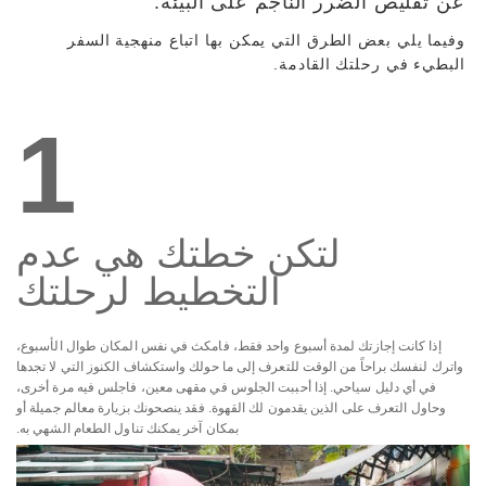
عن تقليص الضرر الناجم على البيئة.
وفيما يلي بعض الطرق التي يمكن بها اتباع منهجية السفر
البطيء في رحلتك القادمة.
1
لتكن خطتك هي عدم
التخطيط لرحلتك
إذا كانت إجازتك لمدة أسبوع واحد فقط، فامكث في نفس المكان طوال الأسبوع،
واترك لنفسك براحاً من الوقت للتعرف إلى ما حولك واستكشاف الكنوز التي لا تجدها
في أي دليل سياحي. إذا أحببت الجلوس في مقهى معين، فاجلس فيه مرة أخرى،
وحاول التعرف على الذين يقدمون لك القهوة. فقد ينصحونك بزيارة معالم جميلة أو
بمكان آخر يمكنك تناول الطعام الشهي به.